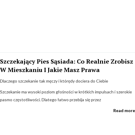
Lokal Usługowy Pod Mieszkaniem: Jak
Ograniczyć Hałas Z Restauracji, Siłowni I
Szczekający Pies Sąsiada: Co Realnie Zrobisz
Sklepów Krok Po Kroku
W Mieszkaniu I Jakie Masz Prawa
Skąd bierze się hałas z lokalu i jak go rozpoznać
Dlaczego szczekanie tak męczy i którędy dociera do Ciebie
Lokal usługowy pod mieszkaniem to mieszanka trzech typów
Szczekanie ma wysoki poziom głośności w krótkich impulsach i szerokie
uciążliwości akustycznych. Pierwszy to dźwięki powietrzne - muzyka,
pasmo częstotliwości. Dlatego łatwo przebija się przez
Read more
Read more