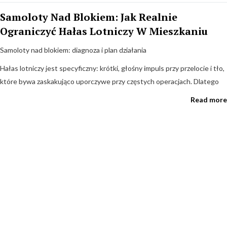
Dachu: Jak Uciszyć Mieszkanie Pod
Samoloty Nad Blokiem: Jak Realnie
Urządzeniami Zgodnie Z Prawem
Ograniczyć Hałas Lotniczy W Mieszkaniu
Dlaczego dachowe agregaty i wentylatory tak hałasują?
Samoloty nad blokiem: diagnoza i plan działania
Mieszkania na ostatnich piętrach często odczuwają skutki pracy
urządzeń technicznych na dachu: agregatów chłodniczych sklepów,
Hałas lotniczy jest specyficzny: krótki, głośny impuls przy przelocie i tło,
central wentylacyjnych, wentylatorów wywiewnych
które bywa zaskakująco uporczywe przy częstych operacjach. Dlatego
Read more
Read more
Wynajem Krótkoterminowy Bez Skarg: Jak