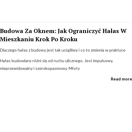
Hałaśliwy Sąsiad Bez Konfliktu: Rozmowa,
Budowa Za Oknem: Jak Ograniczyć Hałas W
Dowody I Skuteczne Kroki W Polsce
Mieszkaniu Krok Po Kroku
Dlaczego warto zacząć od rozmowy
Dlaczego hałas z budowy jest tak uciążliwy i co to zmienia w praktyce
W polskich realiach większość sporów o hałas udaje się rozwiązać
spokojną rozmową. Zanim sięgniesz po paragrafy, daj sąsiadowi szansę.
Hałas budowlany różni się od ruchu ulicznego. Jest impulsowy,
Często nie
nieprzewidywalny i szerokopasmowy. Młoty
Read more
Read more